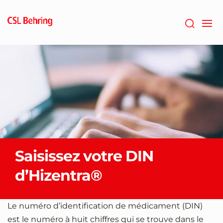
Skip
to
main
content
Saisissez votre DIN
d’Hizentra®
Le numéro d’identification de médicament (DIN)
est le numéro à huit chiffres qui se trouve dans le